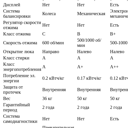
Дисплей
Нет
Нет
Есть
Система
Электро
Колеса
Механическая
балансировки
механиче
Регулятор скорости
Нет
Нет
Есть
отжима
Класс отжима
C
B
B+
500/1000 об/
Скорость отжима
600 об/мин
500-1000
мин
Открытие люка
Направо
Налево
Налево
Класс стирки
А
А
А
Класс
А
А+
А++
энергопотребления
Потребление эл.
0.2 кВтч/кг
0.17 кВтч/кг
0.12 кВт
энергии
Защита от
Внутренняя
Внутренняя
Внутрен
протечек
Вес
36 кг
50 кг
50 кг
Гарантийный
2 года
2 года
2 года
период
Система
Нет
Нет
Есть
самодиагностики
Преварительная