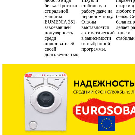
любого вида
тихую и
парамет
белья. Прототип
стабильную
стирки д
стиральной
работу даже на
любого 
машины
неровном полу.
белья. С
EUMENIA 351
Отжим
балансир
завоевавшей
выставляется
делает р
популярность
автоматический
тише и
среди
в зависимости
стабильн
пользователей
от выбранной
своей
программы.
долговечностью.