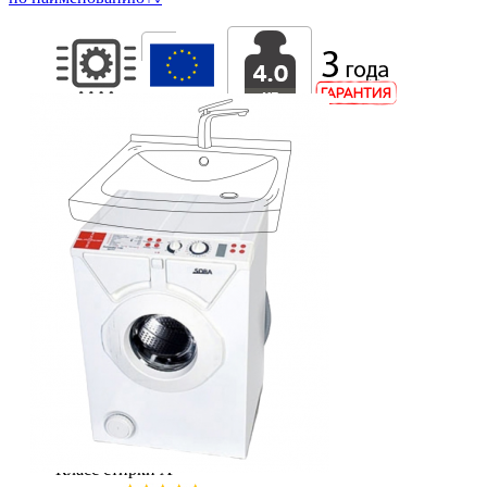
ШхГхВ (мм)
460x460x680
Вес
50,5 кг
Загрузка
4 кг
Класс стирки
А