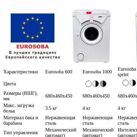
Eurosoba
Характеристики
Eurosoba 600
Eurosoba 1000
sprint
Цвета
Размеры (ВШГ),
680х460х450
680х460х450
680х460
мм
Макс. загрузка
3.5 кг
4 кг
4 кг
белья
Материал бака и
Нержавеющая
Нержавеющая
Нержаве
барабана
сталь
сталь
сталь
Механический
Механический
Интелек
Тип управления
(автомат)
(автомат)
(автомат