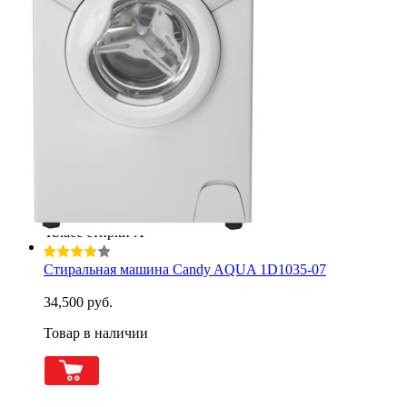
ШхГхВ (мм)
700x510x464
Вес
47 кг
Загрузка
3.5 кг
Класс стирки
А
Стиральная машина Candy AQUA 1D1035-07
34,500 руб.
Товар в наличии