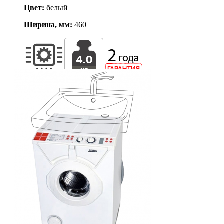
Цвет:
белый
Ширина, мм:
460
ШхГхВ (мм)
450x460x680
Вес
50,5 кг