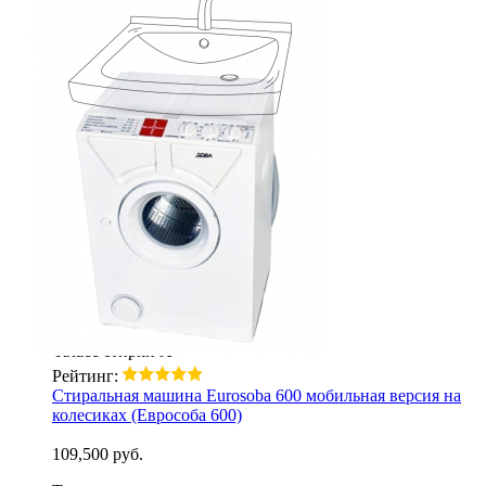
ШхГхВ (мм)
450х460х680
Вес
36 кг
Загрузка
3.5 кг
Класс стирки
А
Рейтинг:
Стиральная машина Eurosoba 600 мобильная версия на
колесиках (Еврособа 600)
109,500 руб.