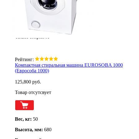
ШхГхВ (мм)
450x460x680
Вес
50 кг
Загрузка
4 кг
Класс стирки
А
Рейтинг:
Компактная стиральная машина EUROSOBA 1000
(Еврособа 1000)
125,800 руб.
Товар отсутсвует
Вес, кг:
50
Высота, мм:
680