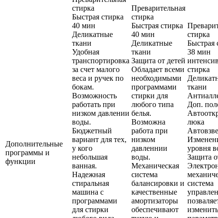
стирка
Преварительная
Быстрая стирка
стирка
40 мин
Быстрая стирка
Превари
Деликатные
40 мин
стирка
ткани
Деликатные
Быстрая 
Удобная
ткани
38 мин
транспортировка
Защита от детей
интенси
за счет малого
Обладает всеми
стирка
веса и ручек по
необходимыми
Деликат
бокам.
программами
ткани
Возможность
стирки для
Антиалл
работать при
любого типа
Доп. пол
низком давлении
белья.
Автоотк
воды.
Возможна
люка
Бюджетный
работа при
Автовзв
вариант для тех,
низком
Изменен
Дополнительные
у кого
давленнии
уровня 
программы и
небольшая
воды.
Защита о
функции
ванная.
Механическая
Электро
Надежная
система
механиче
стиральная
балансировки и
система
машина с
качественные
управле
программами
амортизаторы
позваляе
для стирки
обеспечивают
изменит