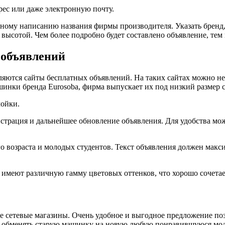
рес или даже электронную почту.
ному написанию названия фирмы производителя. Указать бренд
ысотой. Чем более подробно будет составлено объявление, тем 
 объявлений
ются сайты бесплатных объявлений. На таких сайтах можно не т
инки бренда Eurosoba, фирма выпускает их под низкий размер 
мойки.
страция и дальнейшее обновление объявления. Для удобства мо
 возраста и молодых студентов. Текст объявления должен макс
имеют различную гамму цветовых оттенков, что хорошо сочетае
е сетевые магазины. Очень удобное и выгодное предложение по
о обменять старую машинку на новую любую понравившуюся мод