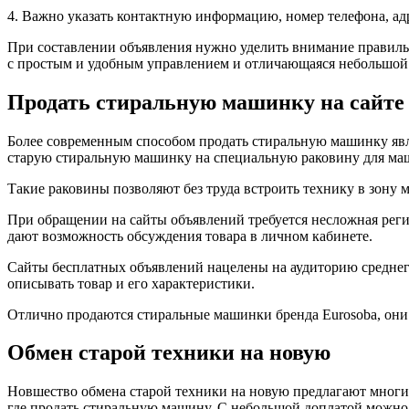
4. Важно указать контактную информацию, номер телефона, ад
При составлении объявления нужно уделить внимание правиль
с простым и удобным управлением и отличающаяся небольшой в
Продать стиральную машинку на сайте
Более современным способом продать стиральную машинку явля
старую стиральную машинку на специальную раковину для маш
Такие раковины позволяют без труда встроить технику в зону 
При обращении на сайты объявлений требуется несложная реги
дают возможность обсуждения товара в личном кабинете.
Сайты бесплатных объявлений нацелены на аудиторию среднего
описывать товар и его характеристики.
Отлично продаются стиральные машинки бренда Eurosoba, они 
Обмен старой техники на новую
Новшество обмена старой техники на новую предлагают многи
где продать стиральную машину. С небольшой доплатой можн