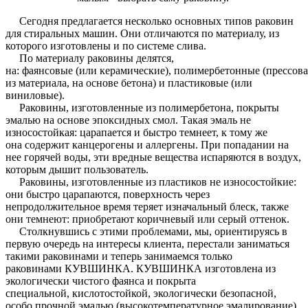
Сегодня предлагается несколько основных типов раковин
для стиральных машин. Они отличаются по материалу, из
которого изготовлены и по системе слива.
По материалу раковины делятся,
на: фаянсовые (или керамические), полимербетонные (прессов
из материала, на основе бетона) и пластиковые (или
виниловые).
Раковины, изготовленные из полимербетона, покрыты
эмалью на основе эпоксидных смол. Такая эмаль не
износостойкая: царапается и быстро темнеет, к тому же
она содержит канцерогены и аллергены. При попадании на
нее горячей воды, эти вредные вещества испаряются в воздух,
которым дышит пользователь.
Раковины, изготовленные из пластиков не износостойкие:
они быстро царапаются, поверхность через
непродолжительное время теряет изначальный блеск, также
они темнеют: приобретают коричневый или серый оттенок.
Столкнувшись с этими проблемами, мы, ориентируясь в
первую очередь на интересы клиента, перестали заниматься
такими раковинами и теперь занимаемся только
раковинами КУВШИНКА. КУВШИНКА изготовлена из
экологически чистого фаянса и покрыта
специальной, кислотостойкой, экологически безопасной,
особо прочной эмалью (высокотемпературное эмалирование)