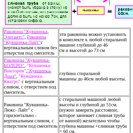
Раковина "Кувшинка-
эти раковины можно установить
Элегантс"
,
Раковина
в комплекте к любой стиральной
"Кувшинка-Лайт"
с
машине глубиной до 46
вертикальным сливом без
см и высотой до 73 см
отверстия под смеситель
Раковины "Кувшинка-
БОЛЕРО"
,
"Кувшинка-
Виктория"
,
"Кувшинка-
глубина стиральной
Диал"
,
"Кувшинка-
машины до 46см любой высоты.
Кватро"
с вертикальным
сливом, с отверстием под
смеситель.
с стиральной машиной любой
Раковина "Кувшинка-
высоты и глубиной до 51см,
Люкс- Лайт" с
(нужно замерить расстояние,
горизонтально -
которое занимает сливная труба
вертикальным сливом, с
от ванной) желательно чтобы
отверстием под смеситель
глубина машины +сливная труба
= 60 см.