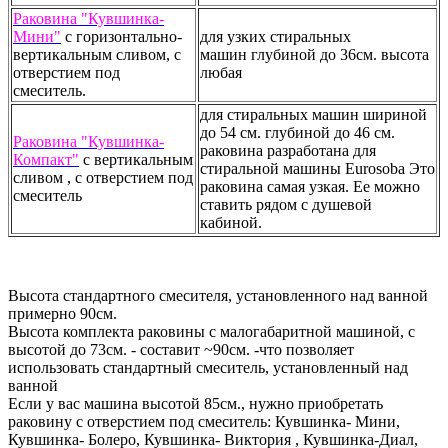
Раковина "Кувшинка-
Мини"
с горизонтально-
для узких стиральных
вертикальным сливом, с
машин глубиной до 36см. высота
отверстием под
любая
смеситель.
для стиральных машин шириной
до 54 см. глубиной до 46 см.
Раковина "Кувшинка-
раковина разработана для
Компакт"
с вертикальным
стиральной машины Eurosoba Это
сливом , с отверстием под
раковина самая узкая. Ее можно
смеситель
ставить рядом с душевой
кабиной.
Высота стандартного смесителя, установленного над ванной
примерно 90cм.
Высота комплекта раковины c малогабаритной машиной, с
высотой до 73см. - составит ~90cм. -что позволяет
использовать стандартный смеситель, установленный над
ванной
Если у вас машина высотой 85см., нужно приобретать
раковину с отверстием под смеситель: Кувшинка- Мини,
Кувшинка- Болеро, Кувшинка- Виктория , Кувшинка-Диал,