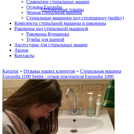
Сравнение стиральных машин
Отзывы Eurosoba
Отложенные товары
Черная стиральная машина
Стиральные машинки под столешницу (мойку)
Комплекты стиральной машины и раковины
Раковины над стиральной машиной
Раковины Кувшинка
Тумбы для ванной
Аксесcуары для стиральных машин
Акции
Контакты
Каталог
»
Отзывы наших клиентов
»
Стиральная машина
Eurosoba 1100 Sprint - отзыв покупателя Eurosoba 1000